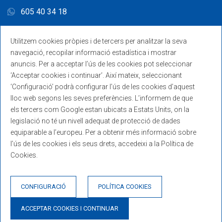
605 40 34 18
Utilitzem cookies pròpies i de tercers per analitzar la seva
navegació, recopilar informació estadística i mostrar
anuncis. Per a acceptar l’ús de les cookies pot seleccionar
‘Acceptar cookies i continuar’. Així mateix, seleccionant
‘Configuració’ podrà configurar l’ús de les cookies d’aquest
lloc web segons les seves preferències. L’informem de que
els tercers com Google estan ubicats a Estats Units, on la
legislació no té un nivell adequat de protecció de dades
equiparable a l’europeu. Per a obtenir més informació sobre
l’ús de les cookies i els seus drets, accedeixi a la Política de
Cookies.
© Copyright 2026. Desenvolupat per
GNA Hotel Solutions
.
CONFIGURACIÓ
POLÍTICA COOKIES
Avís legal
Política de cookies
Política de privacitat
ACCEPTAR COOKIES I CONTINUAR