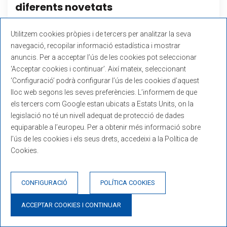
diferents novetats
fa 4 anys
ACCIONS ASSOCIACIÓ
Utilitzem cookies pròpies i de tercers per analitzar la seva
navegació, recopilar informació estadística i mostrar
Descobreix-les!
anuncis. Per a acceptar l’ús de les cookies pot seleccionar
‘Acceptar cookies i continuar’. Així mateix, seleccionant
Continua llegint
‘Configuració’ podrà configurar l’ús de les cookies d’aquest
lloc web segons les seves preferències. L’informem de que
els tercers com Google estan ubicats a Estats Units, on la
legislació no té un nivell adequat de protecció de dades
equiparable a l’europeu. Per a obtenir més informació sobre
l’ús de les cookies i els seus drets, accedeixi a la Política de
Cookies.
CONFIGURACIÓ
POLÍTICA COOKIES
ACCEPTAR COOKIES I CONTINUAR