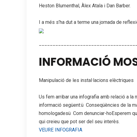
Heston Blumenthal, Àlex Atala i Dan Barber.
I a més s’ha dut a terme una jornada de reflex
___________________________________
INFORMACIÓ MOS
Manipulació de les instal·lacions elèctriques
Us fem arribar una infografia amb relació a la 
informació següent:ü Conseqüències de la ma
homologadesü Com denunciar-hoEsperem que us
qui creieu que pot ser del seu interès.
VEURE INFOGRAFIA