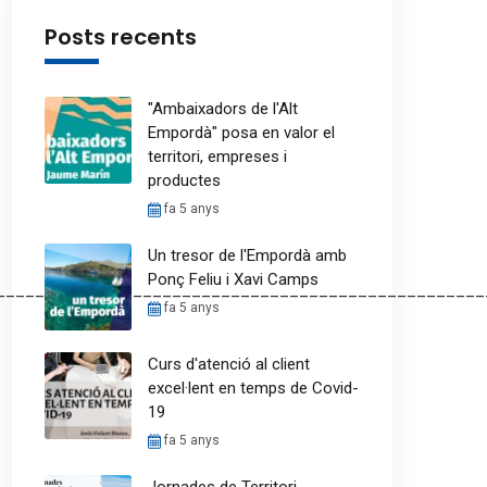
Posts recents
"Ambaixadors de l'Alt
Empordà" posa en valor el
territori, empreses i
productes
fa 5 anys
Un tresor de l'Empordà amb
Ponç Feliu i Xavi Camps
__________________________________________________
fa 5 anys
Curs d'atenció al client
excel·lent en temps de Covid-
19
fa 5 anys