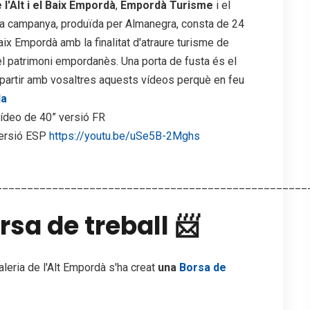
l'Alt i el Baix Empordà
,
Empordà Turisme
i el
La campanya, produïda per Almanegra, consta de 24
aix Empordà amb la finalitat d'atraure turisme de
 i el patrimoni empordanès. Una porta de fusta és el
partir amb vosaltres aquests vídeos perquè en feu
da
ídeo de 40” versió FR
versió ESP
https://youtu.be/uSe5B-2Mghs
__________________________________________________
sa de treball 📨
leria de l'Alt Empordà s'ha creat
una
Borsa de