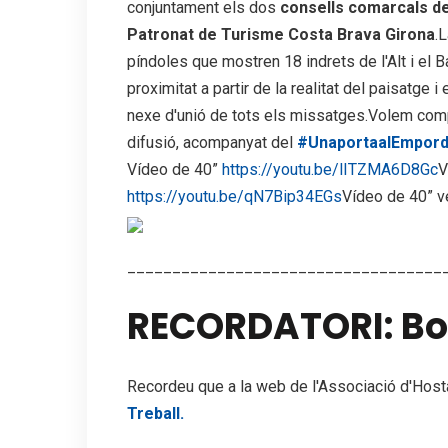
conjuntament els dos
consells comarcals de 
Patronat de Turisme Costa Brava Girona
.
píndoles que mostren 18 indrets de l'Alt i el B
proximitat a partir de la realitat del paisatge
nexe d'unió de tots els missatges.Volem com
difusió, acompanyat del
#UnaportaalEmpor
Vídeo de 40”
https://youtu.be/lITZMA6D8Gc
V
https://youtu.be/qN7Bip34EGs
Vídeo de 40” 
___________________________________
RECORDATORI: Bor
Recordeu que a la web de l'Associació d'Hosta
Treball.