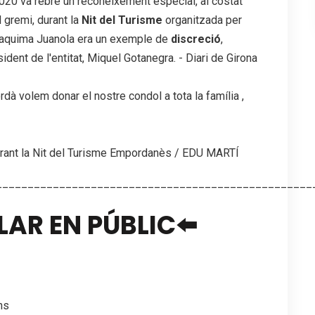
2020 va rebre un reconeixement especial, al costat
gremi, durant la
Nit del Turisme
organitzada per
"Joaquima Juanola era un exemple de
discreció
,
sident de l'entitat, Miquel Gotanegra. - Diari de Girona
dà volem donar el nostre condol a tota la família ,
rant la Nit del Turisme Empordanès / EDU MARTÍ
__________________________________________________
AR EN PÚBLIC⬅️
ns