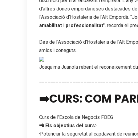
discreció per tirar endavant l'empresa. L'any 
d'altres dones empordaneses destacades del 
l'Associació d'Hostaleria de l'Alt Empordà. 
amabilitat
i
professionalitat
", recorda el pre
Des de l'Associació d'Hostaleria de l'Alt Empor
amics i coneguts.
Joaquima Juanola rebent el reconeixement du
___________________________________
➡️CURS: COM PARL
Curs de l'Escola de Negocis FOEG
📲 Els objectius del curs:
·
·Potenciar la seguretat al capdavant de reunio