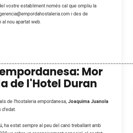
l del vostre establiment només cal que ompliu la
a gerencia@empordahostaleria.com i des de
 al nou apartat web.
__________________________________________________
ia empordanesa: Mor
 de l'Hotel Duran
uals de l'hostaleria empordanesa,
Joaquima Juanola
 d'edat.
ú, ha estat sempre al peu del canó treballant amb