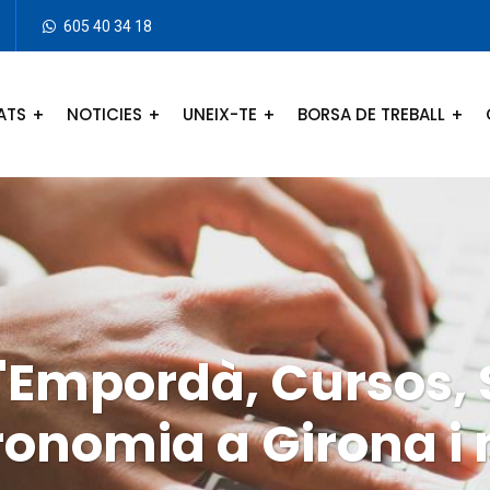
605 40 34 18
ATS
NOTICIES
UNEIX-TE
BORSA DE TREBALL
l'Empordà, Cursos,
onomia a Girona i 