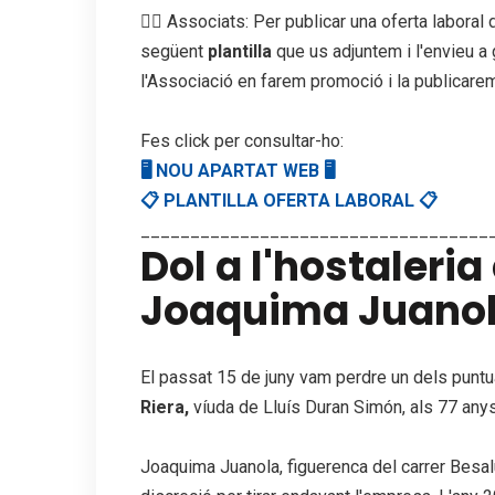
👉🏻 Associats: Per publicar una oferta labora
següent
plantilla
que us adjuntem i l'envieu 
l'Associació en farem promoció i la publicarem
Fes click per consultar-ho:
🖥 NOU APARTAT WEB 🖥
📋 PLANTILLA OFERTA LABORAL 📋
___________________________________
Dol a l'hostaler
Joaquima Juanola
El passat 15 de juny vam perdre un dels punt
Riera,
víuda de Lluís Duran Simón, als 77 anys
Joaquima Juanola, figuerenca del carrer Besal