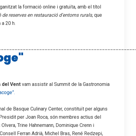
nitzat la formació online i gratuïta, amb el títol
ó de reserves en restauració d'entorns rurals
, que
 a 20 h.
__________________________________________________
coge"
 del Vent
vam assistir al Summit de la Gastronomia
acoge”.
nal de Basque Culinary Center, constituït per alguns
. Presidit per Joan Roca, són membres actius del
c Olvera, Trine Hahnemann, Dominique Crenn i
Consell Ferran Adrià, Michel Bras, René Redzepi,