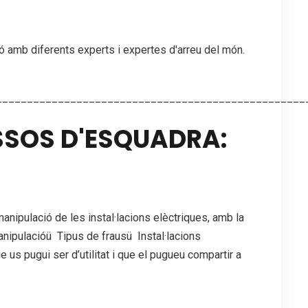
ió amb diferents experts i expertes d'arreu del món.
__________________________________________________
SOS D'ESQUADRA:
manipulació de les instal·lacions elèctriques, amb la
nipulacióü Tipus de frausü Instal·lacions
 pugui ser d’utilitat i que el pugueu compartir a