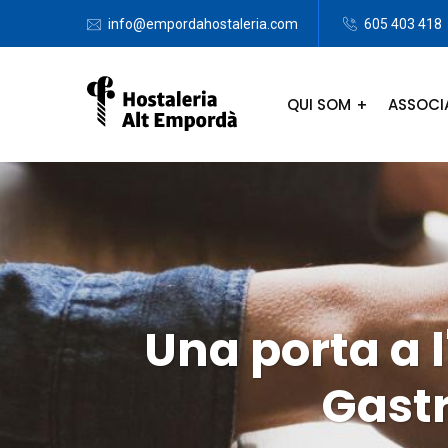
info@empordahostaleria.com
605 403 418
QUI SOM
ASSOCI
Una porta a 
Gastr