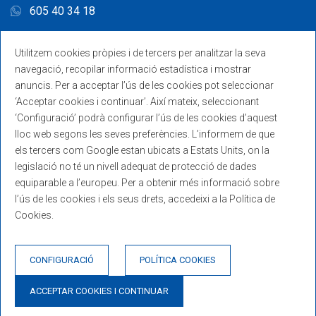
605 40 34 18
Utilitzem cookies pròpies i de tercers per analitzar la seva
navegació, recopilar informació estadística i mostrar
anuncis. Per a acceptar l’ús de les cookies pot seleccionar
‘Acceptar cookies i continuar’. Així mateix, seleccionant
‘Configuració’ podrà configurar l’ús de les cookies d’aquest
lloc web segons les seves preferències. L’informem de que
els tercers com Google estan ubicats a Estats Units, on la
legislació no té un nivell adequat de protecció de dades
equiparable a l’europeu. Per a obtenir més informació sobre
l’ús de les cookies i els seus drets, accedeixi a la Política de
Cookies.
© Copyright 2026. Desenvolupat per
GNA Hotel Solutions
.
CONFIGURACIÓ
POLÍTICA COOKIES
Avís legal
Política de cookies
Política de privacitat
ACCEPTAR COOKIES I CONTINUAR