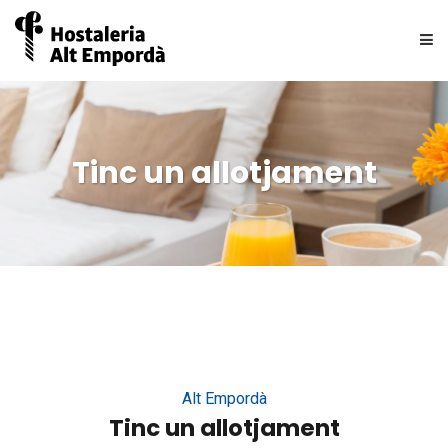
QUI SOM
Tinc un allotjament
ASSOCIATS
NOTICIES
UNEIX-TE
BORSA DE TREBALL
Alt Empordà
CONTACTE
Tinc un allotjament